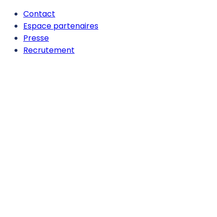
Contact
Espace partenaires
Presse
Recrutement
Hors-
site
béton
et
bois
Construction
hors-