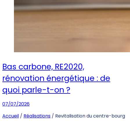
Bas carbone, RE2020,
rénovation énergétique : de
quoi parle-t-on ?
07/07/2026
Accueil
/
Réalisations
/
Revitalisation du centre-bourg