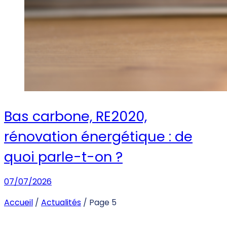
Bas carbone, RE2020,
rénovation énergétique : de
quoi parle-t-on ?
07/07/2026
Accueil
/
Actualités
/
Page 5